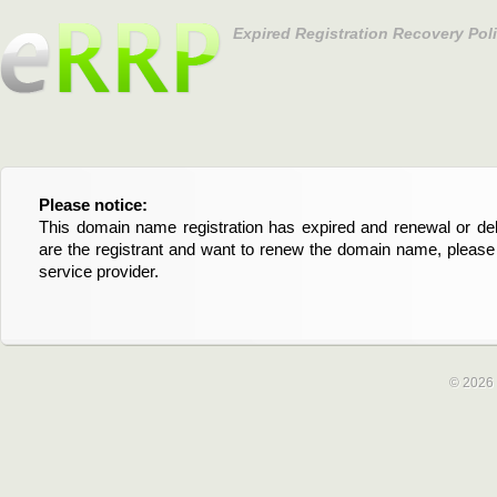
Expired Registration Recovery Pol
Please notice:
Bitte beachten Sie:
This domain name registration has expired and renewal or dele
Diese Domainregistrierung ist abgelaufen und die Verläng
are the registrant and want to renew the domain name, please 
Domain stehen an. Wenn Sie der Registrant sind und di
service provider.
verlängern möchten, kontaktieren Sie bitte Ihren Service-Provid
© 2026