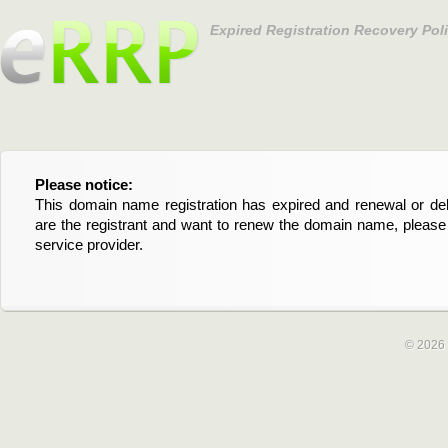
Expired Registration Recovery Pol
Please notice:
Bitte beachten Sie:
This domain name registration has expired and renewal or dele
Diese Domainregistrierung ist abgelaufen und die Verläng
are the registrant and want to renew the domain name, please 
Domain stehen an. Wenn Sie der Registrant sind und di
service provider.
verlängern möchten, kontaktieren Sie bitte Ihren Service-Provid
© 2026