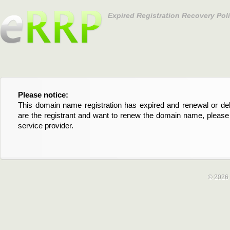
Expired Registration Recovery Pol
Please notice:
Bitte beachten Sie:
This domain name registration has expired and renewal or dele
Diese Domainregistrierung ist abgelaufen und die Verläng
are the registrant and want to renew the domain name, please 
Domain stehen an. Wenn Sie der Registrant sind und di
service provider.
verlängern möchten, kontaktieren Sie bitte Ihren Service-Provid
© 2026