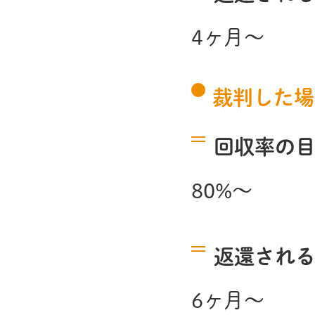
4ヶ月～
裁判した場
回収率の
80%～
返還され
6ヶ月～