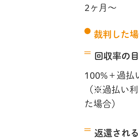
2ヶ月～
裁判した場
回収率の
100%＋過払
（※過払い利
た場合）
返還され