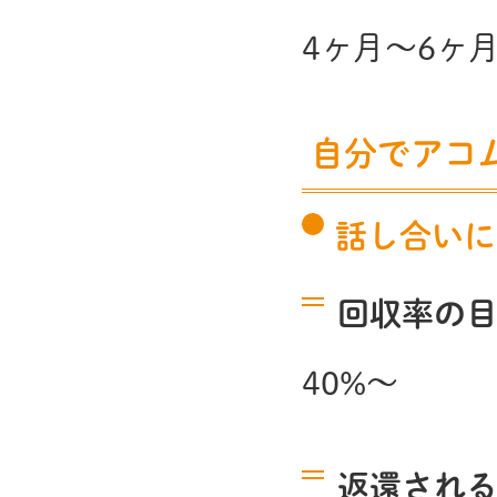
4ヶ月～6ヶ
自分でアコ
話し合いに
回収率の
40%～
返還され