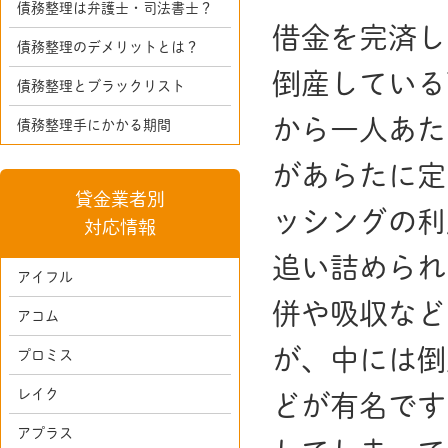
債務整理は弁護士・司法書士？
借金を完済し
債務整理のデメリットとは？
倒産している
債務整理とブラックリスト
から一人あた
債務整理手にかかる期間
があらたに定
貸金業者別
ッシングの利
対応情報
追い詰められ
アイフル
併や吸収など
アコム
が、中には倒
プロミス
レイク
どが有名です
アプラス