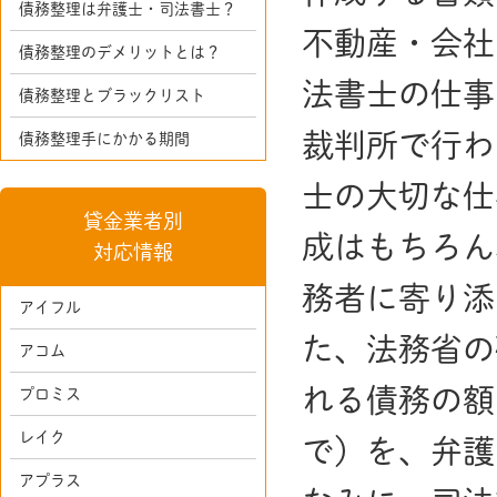
債務整理は弁護士・司法書士？
不動産・会社
債務整理のデメリットとは？
法書士の仕事
債務整理とブラックリスト
裁判所で行わ
債務整理手にかかる期間
士の大切な仕
貸金業者別
成はもちろん
対応情報
務者に寄り添
アイフル
た、法務省の
アコム
れる債務の額
プロミス
レイク
で）を、弁護
アプラス