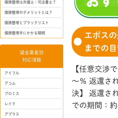
債務整理は弁護士・司法書士？
債務整理のデメリットとは？
債務整理とブラックリスト
債務整理手にかかる期間
エポスの
までの目
貸金業者別
対応情報
【任意交渉で
アイフル
～％ 返還さ
アコム
決】 返還さ
プロミス
での期間：約
レイク
アプラス