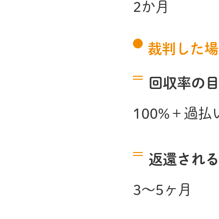
2か月
裁判した場
回収率の
100%＋過払
返還され
3～5ヶ月