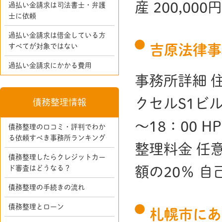
産 200,000
過払い金請求は司法書士・弁護
士に依頼
過払い金請求は借金している方
すべてが対象ではない
吉原法律事
過払い金請求にかかる費用
事務所詳細 住
クセルS1ビル 
債務整理情報
～18：00 HP h
債務整理の口コミ・評判でわか
る依頼すべき事務所ランキング
整理料金 任意
債務整理したらクレジットカー
ド審査はどうなる？
額の20％ 自己
債務整理の手続きの流れ
債務整理とローン
札幌市にあ