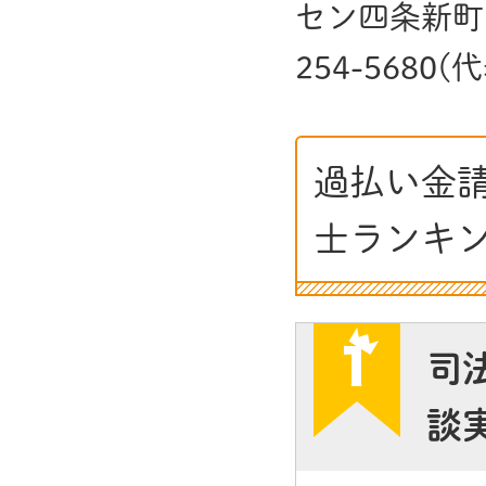
セン四条新町ビル 
254-5680(
過払い金
士ランキ
司
談