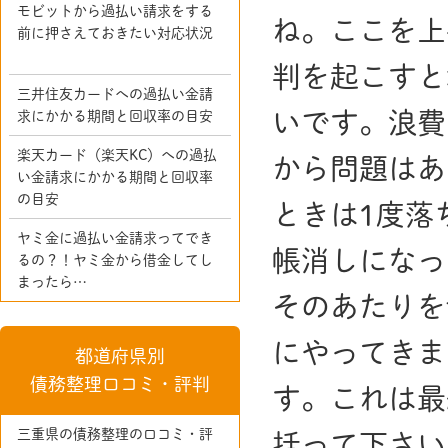
モビットから過払い請求をする
ね。ここを上
前に押さえておきたい対応状況
判を起こすと
三井住友カードへの過払い金請
いです。浪費
求にかかる期間と回収率の目安
楽天カード（楽天KC）への過払
から問題はあ
い金請求にかかる期間と回収率
の目安
ときは1度落
ヤミ金に過払い金請求ってでき
帳消しになっ
るの？！ヤミ金から借金してし
まったら…
そのあたりを
にやってきま
都道府県別
債務整理口コミ・評判
す。これは最
三重県の債務整理の口コミ・評
括って下さい