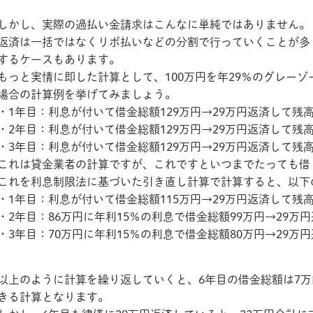
しかし、実際の過払い金請求はこんなに単純ではありません。
返済は一括ではなくリボ払いなどの分割で行っていくことが多
するケースもあります。
もっと実情に即した計算として、100万円を年29％のグレーゾ
場合の計算例を挙げてみましょう。
・1年目：利息が付いて借金総額129万円→29万円返済して残高
・2年目：利息が付いて借金総額129万円→29万円返済して残高
・3年目：利息が付いて借金総額129万円→29万円返済して残高
これは貸金業者の計算ですが、これですといつまでたっても借り
これを利息制限法に基づいた引き直し計算で計算すると、以下
・1年目：利息が付いて借金総額115万円→29万円返済して残高
・2年目：86万円に年利15％の利息で借金総額99万円→29万
・3年目：70万円に年利15％の利息で借金総額80万円→29万
以上のように計算を繰り返していくと、6年目の借金総額は7万
きる計算となります。