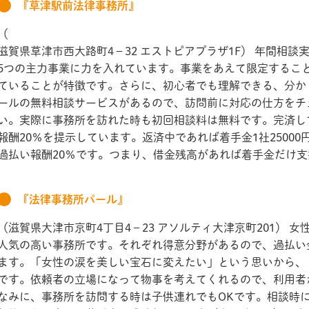
『草津駅前法律事務所』
（
滋賀県草津市西大路町4－32 エストピアプラザ1F） 年間相談
5つの主力事業に力を入れています。事業をあえて限定するこ
ていることが特徴です。さらに、初心者でも理解できる、分か
ールの無料相談サービスがあるので、訪問前に対応の仕方をチ
い。実際に事務所を訪れた時も初回相談料は無料です。完済し
報酬20％を提示しています。返済中であれば着手金1社2500
過払い報酬20％です。つまり、借金残高があれば着手金だけ
『法律事務所パール』
（滋賀県大津市京町4丁目4－23 アソルティ大津京町201） 
人気の高い事務所です。それぞれ得意分野があるので、過払い
ます。「女性の涙を美しい宝石に変えたい」という思いから、
です。依頼者の立場になって物事を考えてくれるので、利用者
なみに、事務所を訪問する時は子供連れでもOKです。相談時