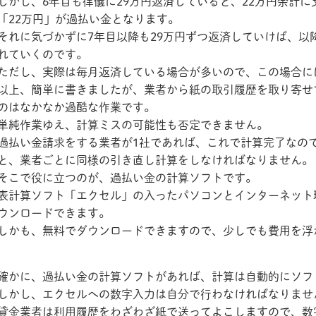
しかし、6年目も律儀に29万円返済していると、22万円余計
「22万円」が過払い金となります。
それに気づかずに7年目以降も29万円ずつ返済していけば、以
れていくのです。
ただし、実際は毎月返済している場合が多いので、この場合に
以上、簡単に書きましたが、業者から紙の取引履歴を取り寄せ
のはなかなか過酷な作業です。
単純作業ゆえ、計算ミスの可能性も否定できません。
過払い金請求をする業者が1社であれば、これで計算完了なの
と、業者ごとに同様の引き直し計算をしなければなりません。
そこで役に立つのが、過払い金の計算ソフトです。
表計算ソフト「エクセル」の入ったパソコンとインターネット
ウンロードできます。
しかも、無料でダウンロードできますので、少しでも費用を浮
確かに、過払い金の計算ソフトがあれば、計算は自動的にソフ
しかし、エクセルへの数字入力は自分で行わなければなりませ
貸金業者は利用履歴をわざわざ紙で送ってよこしますので、数