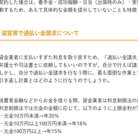
契約した場合は、着手金・成功報酬・日当（出張時のみ）・実
動するため、あえて具体的な金額を提示していないことも特徴
滋賀県で過払い金請求について
貸金業者に支払いすぎた利息を取り戻すため、「過払い金請求
弁護士や司法書士に依頼してもいいのですが、自分で行えば請
しかし、自分で過払い金請求を行なう際に、最も面倒な作業と
引き直し計算とはどのように行なうのでしょうか。
消費者金融などからお金を借りる際、貸金業者は利息制限法の
利息制限法では元金の金額に応じて、以下のように上限金利が
・元金10万円未満→年20％
・元金10万円以上100万円未満→年18％
・元金100万円以上→年15％