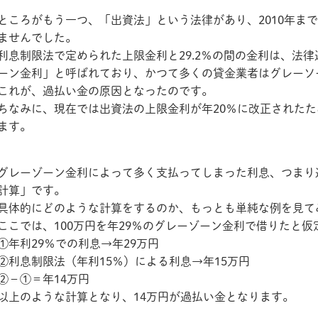
ところがもう一つ、「出資法」という法律があり、2010年まで
ませんでした。
利息制限法で定められた上限金利と29.2％の間の金利は、法
ーン金利」と呼ばれており、かつて多くの貸金業者はグレーソ
これが、過払い金の原因となったのです。
ちなみに、現在では出資法の上限金利が年20％に改正された
ます。
グレーゾーン金利によって多く支払ってしまった利息、つまり
計算」です。
具体的にどのような計算をするのか、もっとも単純な例を見て
ここでは、100万円を年29％のグレーゾーン金利で借りたと仮
①年利29％での利息→年29万円
②利息制限法（年利15％）による利息→年15万円
②－①＝年14万円
以上のような計算となり、14万円が過払い金となります。