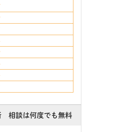
8
9
7
4
9
6
5
7
所 相談は何度でも無料