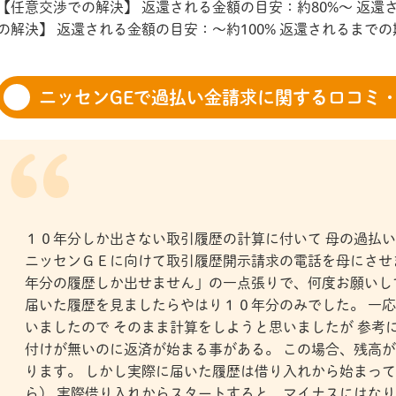
【任意交渉での解決】 返還される金額の目安：約80%～ 返還
の解決】 返還される金額の目安：～約100% 返還されるまで
ニッセンGEで過払い金請求に関する口コミ
１０年分しか出さない取引履歴の計算に付いて 母の過払
ニッセンＧＥに向けて取引履歴開示請求の電話を母にさせ
年分の履歴しか出せません」の一点張りで、何度お願いし
届いた履歴を見ましたらやはり１０年分のみでした。 一
いましたので そのまま計算をしようと思いましたが 参考
付けが無いのに返済が始まる事がある。 この場合、残高が
ります。 しかし実際に届いた履歴は借り入れから始まっ
ら） 実際借り入れからスタートすると、マイナスにはなり