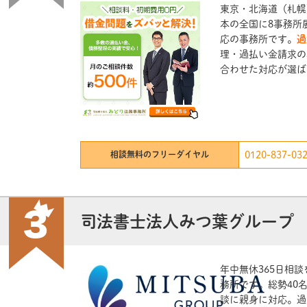
東京・北海道（札幌
本の全国に8事務所
応の事務所です。
過
理・過払い金請求の
合わせた対応が選ば
相談無料のフリーダイヤル
0120-837-03
司法書士法人みつ葉グループ
年中無休365日相
務所です。総勢40
談に親身に対応。過