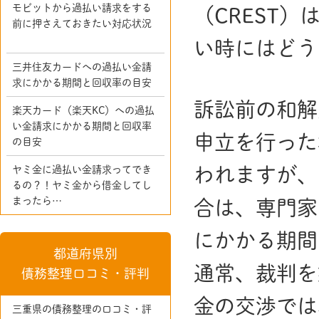
モビットから過払い請求をする
（CREST
前に押さえておきたい対応状況
い時にはどう
三井住友カードへの過払い金請
求にかかる期間と回収率の目安
訴訟前の和解
楽天カード（楽天KC）への過払
い金請求にかかる期間と回収率
申立を行った
の目安
われますが、
ヤミ金に過払い金請求ってでき
るの？！ヤミ金から借金してし
まったら…
合は、専門家
にかかる期間
都道府県別
通常、裁判を
債務整理口コミ・評判
金の交渉では
三重県の債務整理の口コミ・評