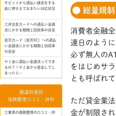
モビットから過払い請求をする
総量規制
前に押さえておきたい対応状況
三井住友カードへの過払い金請
消費者金融全
求にかかる期間と回収率の目安
楽天カード（楽天KC）への過払
連日のように
い金請求にかかる期間と回収率
の目安
必ず無人のA
ヤミ金に過払い金請求ってでき
をはじめサラ
るの？！ヤミ金から借金してし
まったら…
とも呼ばれて
都道府県別
ただ貸金業法
債務整理口コミ・評判
金が制限され
三重県の債務整理の口コミ・評